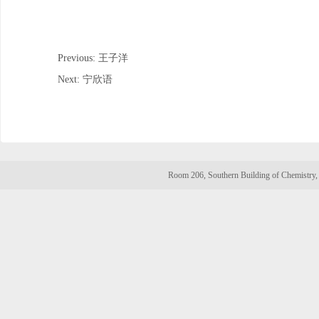
Previous: 王子洋
Next: 宁欣语
Room 206, Southern Building of Chemistry, 