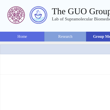
The GUO Grou
Lab of Supramolecular Biomedic
Home
Research
Group M